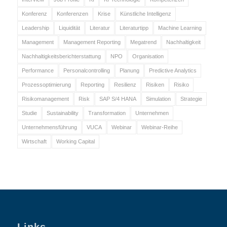
Konferenz
Konferenzen
Krise
Künstliche Intelligenz
Leadership
Liquidität
Literatur
Literaturtipp
Machine Learning
Management
Management Reporting
Megatrend
Nachhaltigkeit
Nachhaltigkeitsberichterstattung
NPO
Organisation
Performance
Personalcontrolling
Planung
Predictive Analytics
Prozessoptimierung
Reporting
Resilienz
Risiken
Risiko
Risikomanagement
Risk
SAP S/4 HANA
Simulation
Strategie
Studie
Sustainability
Transformation
Unternehmen
Unternehmensführung
VUCA
Webinar
Webinar-Reihe
Wirtschaft
Working Capital
Links