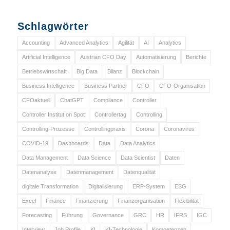
Schlagwörter
Accounting
Advanced Analytics
Agilität
AI
Analytics
Artificial Intelligence
Austrian CFO Day
Automatisierung
Berichte
Betriebswirtschaft
Big Data
Bilanz
Blockchain
Business Intelligence
Business Partner
CFO
CFO-Organisation
CFOaktuell
ChatGPT
Compliance
Controller
Controller Institut on Spot
Controllertag
Controlling
Controlling-Prozesse
Controllingpraxis
Corona
Coronavirus
COVID-19
Dashboards
Data
Data Analytics
Data Management
Data Science
Data Scientist
Daten
Datenanalyse
Datenmanagement
Datenqualität
digitale Transformation
Digitalisierung
ERP-System
ESG
Excel
Finance
Finanzierung
Finanzorganisation
Flexibilität
Forecasting
Führung
Governance
GRC
HR
IFRS
IGC
Interview
Job Profile
KI
KI-Technologie
Kompetenzen