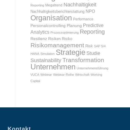
Nachhaltigkeit
Megatrend
Reporting
NPO
Nachhaltigkeitsberichterstattung
Organisation
Performance
Predictive
Personalcontrolling
Planung
Reporting
Analytics
Prozessoptimierung
Resilienz
Risiken
Risiko
Risikomanagement
Risk
SAP S/4
Strategie
Studie
HANA
Simulation
Transformation
Sustainability
Unternehmen
Unternehmensführung
VUCA
Webinar
Webinar-Reihe
Wirtschaft
Working
Capital
Kontakt