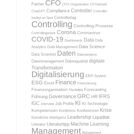
CFO
Partner
CFO-Organisation
CFOaktuell
Compliance
Controller
ChatGPT
Controller
Controllertag
Institut on Spot
Controlling
Controlling-Prozesse
Corona
Coronavirus
Controllingpraxis
COVID-19
Data
Data
Dashboards
Data Science
Analytics
Data Management
Daten
Data Scientist
Datenanalyse
digitale
Datenmanagement
Datenqualität
Transformation
Digitalisierung
ERP-System
Finance
ESG
Excel
Finanzierung
Finanzorganisation
Forecasting
Flexibilität
GRC
Governance
IFRS
HR
Führung
KI
IGC
KI-Technologie
Job Profile
Interview
Krise
Kompetenzen
Konferenz
Konferenzen
Leadership
Liquidität
Künstliche Intelligenz
Machine Learning
Literaturtipp
Literatur
Management
Management