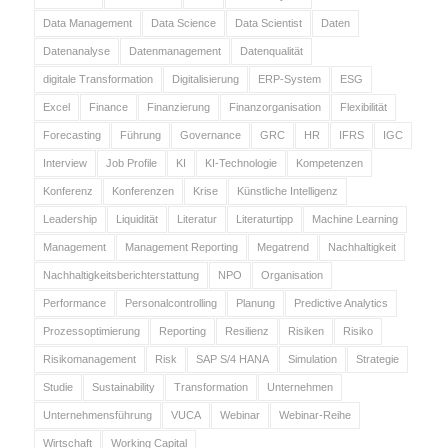
Data Management
Data Science
Data Scientist
Daten
Datenanalyse
Datenmanagement
Datenqualität
digitale Transformation
Digitalisierung
ERP-System
ESG
Excel
Finance
Finanzierung
Finanzorganisation
Flexibilität
Forecasting
Führung
Governance
GRC
HR
IFRS
IGC
Interview
Job Profile
KI
KI-Technologie
Kompetenzen
Konferenz
Konferenzen
Krise
Künstliche Intelligenz
Leadership
Liquidität
Literatur
Literaturtipp
Machine Learning
Management
Management Reporting
Megatrend
Nachhaltigkeit
Nachhaltigkeitsberichterstattung
NPO
Organisation
Performance
Personalcontrolling
Planung
Predictive Analytics
Prozessoptimierung
Reporting
Resilienz
Risiken
Risiko
Risikomanagement
Risk
SAP S/4 HANA
Simulation
Strategie
Studie
Sustainability
Transformation
Unternehmen
Unternehmensführung
VUCA
Webinar
Webinar-Reihe
Wirtschaft
Working Capital