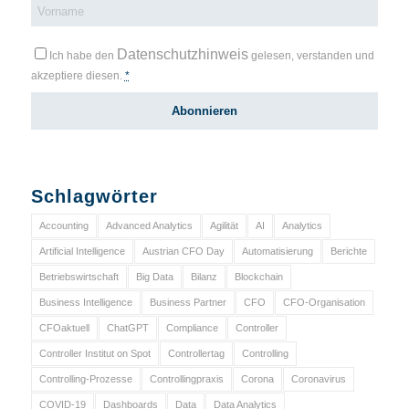
Datenschutzhinweis
Ich habe den
gelesen, verstanden und
akzeptiere diesen.
*
Schlagwörter
Accounting
Advanced Analytics
Agilität
AI
Analytics
Artificial Intelligence
Austrian CFO Day
Automatisierung
Berichte
Betriebswirtschaft
Big Data
Bilanz
Blockchain
Business Intelligence
Business Partner
CFO
CFO-Organisation
CFOaktuell
ChatGPT
Compliance
Controller
Controller Institut on Spot
Controllertag
Controlling
Controlling-Prozesse
Controllingpraxis
Corona
Coronavirus
COVID-19
Dashboards
Data
Data Analytics