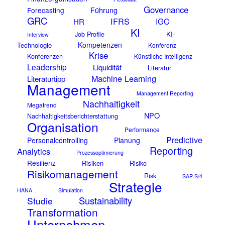
Governance
Führung
Forecasting
GRC
IFRS
IGC
HR
KI
KI-
Job Profile
Interview
Kompetenzen
Technologie
Konferenz
Krise
Konferenzen
Künstliche Intelligenz
Leadership
Liquidität
Literatur
Machine Learning
Literaturtipp
Management
Management Reporting
Nachhaltigkeit
Megatrend
NPO
Nachhaltigkeitsberichterstattung
Organisation
Performance
Predictive
Personalcontrolling
Planung
Reporting
Analytics
Prozessoptimierung
Resilienz
Risiken
Risiko
Risikomanagement
Risk
SAP S/4
Strategie
HANA
Simulation
Sustainability
Studie
Transformation
Unternehmen