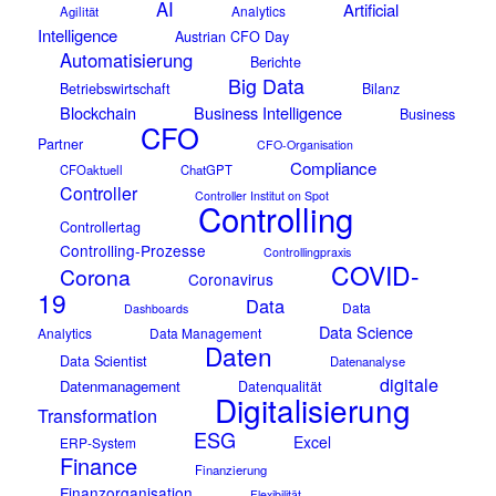
AI
Artificial
Analytics
Agilität
Intelligence
Austrian CFO Day
Automatisierung
Berichte
Big Data
Betriebswirtschaft
Bilanz
Blockchain
Business Intelligence
Business
CFO
Partner
CFO-Organisation
Compliance
CFOaktuell
ChatGPT
Controller
Controller Institut on Spot
Controlling
Controllertag
Controlling-Prozesse
Controllingpraxis
COVID-
Corona
Coronavirus
19
Data
Data
Dashboards
Data Science
Analytics
Data Management
Daten
Data Scientist
Datenanalyse
digitale
Datenmanagement
Datenqualität
Digitalisierung
Transformation
ESG
Excel
ERP-System
Finance
Finanzierung
Finanzorganisation
Flexibilität