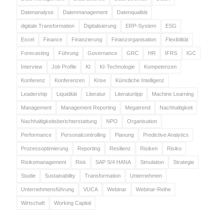
Datenanalyse
Datenmanagement
Datenqualität
digitale Transformation
Digitalisierung
ERP-System
ESG
Excel
Finance
Finanzierung
Finanzorganisation
Flexibilität
Forecasting
Führung
Governance
GRC
HR
IFRS
IGC
Interview
Job Profile
KI
KI-Technologie
Kompetenzen
Konferenz
Konferenzen
Krise
Künstliche Intelligenz
Leadership
Liquidität
Literatur
Literaturtipp
Machine Learning
Management
Management Reporting
Megatrend
Nachhaltigkeit
Nachhaltigkeitsberichterstattung
NPO
Organisation
Performance
Personalcontrolling
Planung
Predictive Analytics
Prozessoptimierung
Reporting
Resilienz
Risiken
Risiko
Risikomanagement
Risk
SAP S/4 HANA
Simulation
Strategie
Studie
Sustainability
Transformation
Unternehmen
Unternehmensführung
VUCA
Webinar
Webinar-Reihe
Wirtschaft
Working Capital