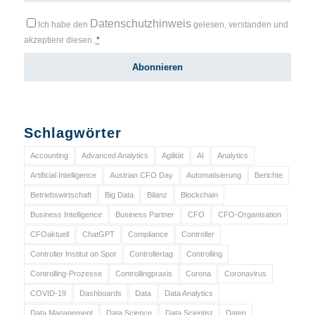
Datenschutzhinweis
Ich habe den
gelesen, verstanden und
akzeptiere diesen.
*
Schlagwörter
Accounting
Advanced Analytics
Agilität
AI
Analytics
Artificial Intelligence
Austrian CFO Day
Automatisierung
Berichte
Betriebswirtschaft
Big Data
Bilanz
Blockchain
Business Intelligence
Business Partner
CFO
CFO-Organisation
CFOaktuell
ChatGPT
Compliance
Controller
Controller Institut on Spot
Controllertag
Controlling
Controlling-Prozesse
Controllingpraxis
Corona
Coronavirus
COVID-19
Dashboards
Data
Data Analytics
Data Management
Data Science
Data Scientist
Daten