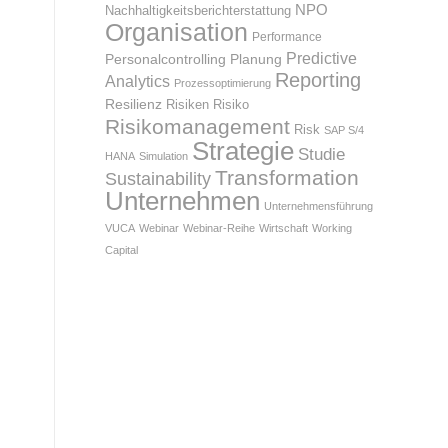
NPO
Nachhaltigkeitsberichterstattung
Organisation
Performance
Predictive
Personalcontrolling
Planung
Reporting
Analytics
Prozessoptimierung
Resilienz
Risiken
Risiko
Risikomanagement
Risk
SAP S/4
Strategie
Studie
HANA
Simulation
Transformation
Sustainability
Unternehmen
Unternehmensführung
VUCA
Webinar
Webinar-Reihe
Wirtschaft
Working
Capital