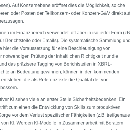
en). Auf Konzernebene eröffnet dies die Möglichkeit, solche
ieren oder Posten der Teilkonzern- oder Konzern-G&V direkt au
herzusagen.
innen im Finanzbereich verwendet, oft aber in isolierter Form (zB
ür Berichtsteile oder Emails). Die systematische Sammlung un
 hier die Voraussetzung für eine Beschleunigung von
 notwendigen Prüfung der inhaltlichen Richtigkeit nur die
und das präzisere Tagging von Berichtsteilen in XBRL-
sberichte an Bedeutung gewinnen, können in den kommenden
entstehen, die als Referenztexte die Qualität der von
rbessern.
iver KI sehen viele an erster Stelle Sicherheitsbedenken. Ein
trifft zum einen die Entwicklung von Skills zum produktiven
orge vor dem Verlust spezifischer Fähigkeiten (z.B. treffgenaue
 von KI. Werden KI-Modelle in Zusammenarbeit mit Beratern