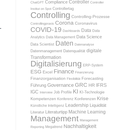
Compliance
Controller
ChatGPT
Controller
Controllertag
Institut on Spot
Controlling
Controlling-Prozesse
Corona
Coronavirus
Controllingpraxis
COVID-19
Data
Data
Dashboards
Data Science
Analytics
Data Management
Daten
Data Scientist
Datenanalyse
digitale
Datenmanagement
Datenqualität
Transformation
Digitalisierung
ERP-System
Finance
ESG
Excel
Finanzierung
Finanzorganisation
Forecasting
Flexibilität
GRC
Governance
IFRS
HR
Führung
KI
IGC
KI-Technologie
Job Profile
Interview
Krise
Kompetenzen
Konferenz
Konferenzen
Leadership
Liquidität
Künstliche Intelligenz
Machine Learning
Literaturtipp
Literatur
Management
Management
Nachhaltigkeit
Megatrend
Reporting