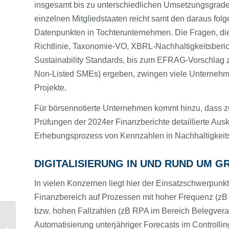
insgesamt bis zu unterschiedlichen Umsetzungsgrad
einzelnen Mitgliedstaaten reicht samt den daraus fo
Datenpunkten in Tochterunternehmen. Die Fragen, di
Richtlinie, Taxonomie-VO, XBRL-Nachhaltigkeitsberi
Sustainability Standards, bis zum EFRAG-Vorschlag z
Non-Listed SMEs) ergeben, zwingen viele Unternehmen
Projekte.
Für börsennotierte Unternehmen kommt hinzu, dass z
Prüfungen der 2024er Finanzberichte detaillierte Aus
Erhebungsprozess von Kennzahlen in Nachhaltigkeits
DIGITALISIERUNG IN UND RUND UM 
In vielen Konzernen liegt hier der Einsatzschwerpunk
Finanzbereich auf Prozessen mit hoher Frequenz (zB 
bzw. hohen Fallzahlen (zB RPA im Bereich Belegverar
Interview mit Emil, dem
Automatisierung unterjähriger Forecasts im Controll
Elch – Auf