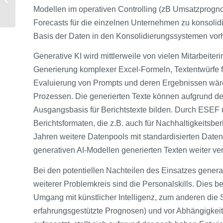
Weiterbildungskurs in
Modellen im operativen Controlling (zB Umsatzprognos
Wien
Forecasts für die einzelnen Unternehmen zu konsolid
Basis der Daten in den Konsolidierungssystemen vor
Generative KI wird mittlerweile von vielen Mitarbeiter
Generierung komplexer Excel-Formeln, Textentwürfe f
Evaluierung von Prompts und deren Ergebnissen wäre
Prozessen. Die generierten Texte können aufgrund der
Ausgangsbasis für Berichtstexte bilden. Durch ESEF 
Berichtsformaten, die z.B. auch für Nachhaltigkeit
Jahren weitere Datenpools mit standardisierten Daten 
generativen AI-Modellen generierten Texten weiter ve
Bei den potentiellen Nachteilen des Einsatzes generat
weiterer Problemkreis sind die Personalskills. Dies be
Umgang mit künstlicher Intelligenz, zum anderen die S
erfahrungsgestützte Prognosen) und vor Abhängigkeit