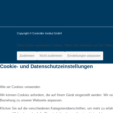
Copyright © Controller Institut GmbH
Diese Seite verwendet Cookies. Wenn Sie weiterhin auf der Webs
Zustimmen
Nicht zustimmen
Einstellungen anpassen
Cookie- und Datenschutzeinstellungen
Wie wir Cookies verwenden
Wir können Cookies anfordern, die auf Ihrem Gerät eingestellt werden. Wir v
Beziehung zu unserer Webseite anpassen.
Klicken Sie auf die verschiedenen Kategorienüberschriften, um mehr zu erfah