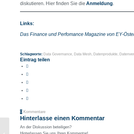
diskutieren. Hier finden Sie die
A
nmeldung
.
Links:
Das Finance und Perfomance Magazine von EY-Öster
Schlagworte:
Data Governance
,
Data Mesh
,
Datenprodukte
,
Datenve
Eintrag teilen
0
Kommentare
Hinterlasse einen Kommentar
Fünf Prinzipien für die
An der Diskussion beteiligen?
erfolgreiche
Hinterlassen Sie uns Ihren Kommentar!