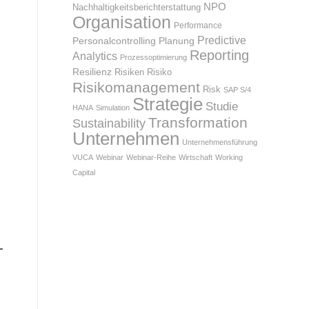
NPO
Nachhaltigkeitsberichterstattung
Organisation
Performance
Predictive
Personalcontrolling
Planung
Reporting
Analytics
Prozessoptimierung
Resilienz
Risiken
Risiko
Risikomanagement
Risk
SAP S/4
Strategie
Studie
HANA
Simulation
Transformation
Sustainability
Unternehmen
Unternehmensführung
VUCA
Webinar
Webinar-Reihe
Wirtschaft
Working
Capital