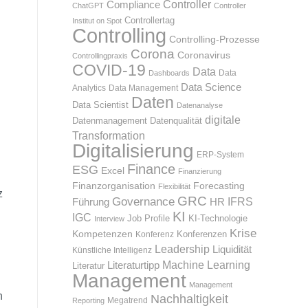
Compliance
Controller
ChatGPT
Controller
Controllertag
Institut on Spot
Controlling
Controlling-Prozesse
Corona
Coronavirus
Controllingpraxis
COVID-19
Data
Data
Dashboards
.
Data Science
Analytics
Data Management
Daten
Data Scientist
Datenanalyse
digitale
Datenmanagement
Datenqualität
Transformation
Digitalisierung
ERP-System
Finance
ESG
Excel
Finanzierung
Finanzorganisation
Forecasting
Flexibilität
z
GRC
Governance
IFRS
HR
Führung
KI
IGC
KI-Technologie
Job Profile
Interview
Krise
Kompetenzen
Konferenz
Konferenzen
Leadership
Liquidität
Künstliche Intelligenz
Machine Learning
Literaturtipp
Literatur
Management
Management
n
Nachhaltigkeit
Megatrend
Reporting