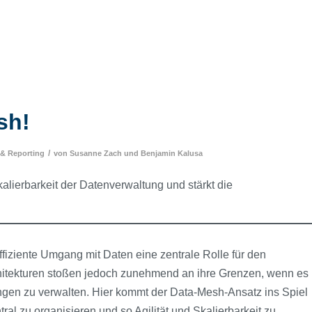
sh!
/
 & Reporting
von
Susanne Zach
und
Benjamin Kalusa
alierbarkeit der Datenverwaltung und stärkt die
fiziente Umgang mit Daten eine zentrale Rolle für den
architekturen stoßen jedoch zunehmend an ihre Grenzen, wenn es
gen zu verwalten. Hier kommt der Data-Mesh-Ansatz ins Spiel
ral zu organisieren und so Agilität und Skalierbarkeit zu