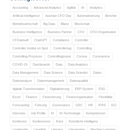
Accounting
Advanced Analytics
Agilität
AI
Analytics
Artificial Intelligence
Austrian CFO Day
Automatisierung
Berichte
Betriebswirtschaft
Big Data
Bilanz
Blockchain
Business Intelligence
Business Partner
CFO
CFO-Organisation
CFOaktuell
ChatGPT
Compliance
Controller
Controller Institut on Spot
Controllertag
Controlling
Controlling-Prozesse
Controllingpraxis
Corona
Coronavirus
COVID-19
Dashboards
Data
Data Analytics
Data Management
Data Science
Data Scientist
Daten
Datenanalyse
Datenmanagement
Datenqualität
digitale Transformation
Digitalisierung
ERP-System
ESG
Excel
Finance
Finanzierung
Finanzorganisation
Flexibilität
Forecasting
Führung
Governance
GRC
HR
IFRS
IGC
Interview
Job Profile
KI
KI-Technologie
Kompetenzen
Konferenz
Konferenzen
Krise
Künstliche Intelligenz
Leadership
Liquidität
Literatur
Literaturtipp
Machine Learning