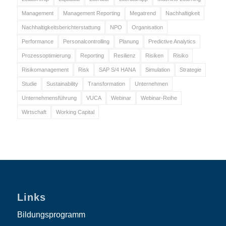
Management
Management Reporting
Megatrend
Nachhaltigkeit
Nachhaltigkeitsberichterstattung
NPO
Organisation
Performance
Personalcontrolling
Planung
Predictive Analytics
Prozessoptimierung
Reporting
Resilienz
Risiken
Risiko
Risikomanagement
Risk
SAP S/4 HANA
Simulation
Strategie
Studie
Sustainability
Transformation
Unternehmen
Unternehmensführung
VUCA
Webinar
Webinar-Reihe
Wirtschaft
Working Capital
Links
Bildungsprogramm