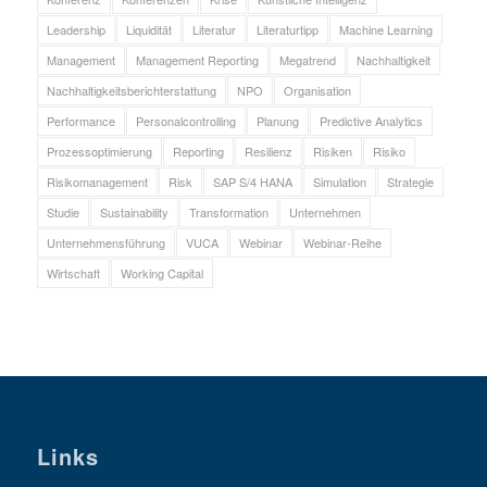
Leadership
Liquidität
Literatur
Literaturtipp
Machine Learning
Management
Management Reporting
Megatrend
Nachhaltigkeit
Nachhaltigkeitsberichterstattung
NPO
Organisation
Performance
Personalcontrolling
Planung
Predictive Analytics
Prozessoptimierung
Reporting
Resilienz
Risiken
Risiko
Risikomanagement
Risk
SAP S/4 HANA
Simulation
Strategie
Studie
Sustainability
Transformation
Unternehmen
Unternehmensführung
VUCA
Webinar
Webinar-Reihe
Wirtschaft
Working Capital
Links