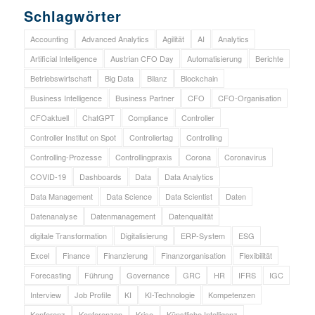
Schlagwörter
Accounting
Advanced Analytics
Agilität
AI
Analytics
Artificial Intelligence
Austrian CFO Day
Automatisierung
Berichte
Betriebswirtschaft
Big Data
Bilanz
Blockchain
Business Intelligence
Business Partner
CFO
CFO-Organisation
CFOaktuell
ChatGPT
Compliance
Controller
Controller Institut on Spot
Controllertag
Controlling
Controlling-Prozesse
Controllingpraxis
Corona
Coronavirus
COVID-19
Dashboards
Data
Data Analytics
Data Management
Data Science
Data Scientist
Daten
Datenanalyse
Datenmanagement
Datenqualität
digitale Transformation
Digitalisierung
ERP-System
ESG
Excel
Finance
Finanzierung
Finanzorganisation
Flexibilität
Forecasting
Führung
Governance
GRC
HR
IFRS
IGC
Interview
Job Profile
KI
KI-Technologie
Kompetenzen
Konferenz
Konferenzen
Krise
Künstliche Intelligenz