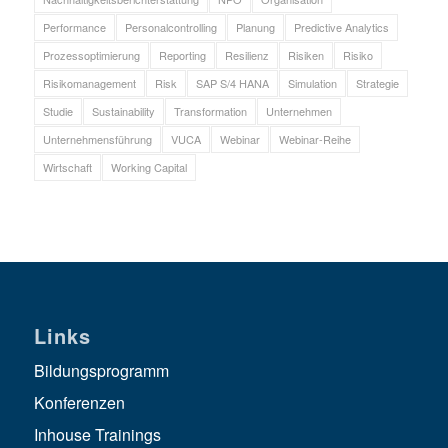
Performance
Personalcontrolling
Planung
Predictive Analytics
Prozessoptimierung
Reporting
Resilienz
Risiken
Risiko
Risikomanagement
Risk
SAP S/4 HANA
Simulation
Strategie
Studie
Sustainability
Transformation
Unternehmen
Unternehmensführung
VUCA
Webinar
Webinar-Reihe
Wirtschaft
Working Capital
Links
Bildungsprogramm
Konferenzen
Inhouse Trainings