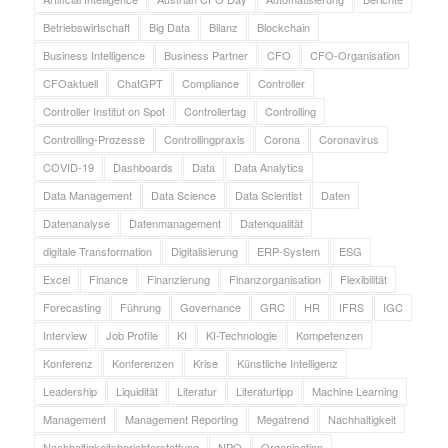
Betriebswirtschaft
Big Data
Bilanz
Blockchain
Business Intelligence
Business Partner
CFO
CFO-Organisation
CFOaktuell
ChatGPT
Compliance
Controller
Controller Institut on Spot
Controllertag
Controlling
Controlling-Prozesse
Controllingpraxis
Corona
Coronavirus
COVID-19
Dashboards
Data
Data Analytics
Data Management
Data Science
Data Scientist
Daten
Datenanalyse
Datenmanagement
Datenqualität
digitale Transformation
Digitalisierung
ERP-System
ESG
Excel
Finance
Finanzierung
Finanzorganisation
Flexibilität
Forecasting
Führung
Governance
GRC
HR
IFRS
IGC
Interview
Job Profile
KI
KI-Technologie
Kompetenzen
Konferenz
Konferenzen
Krise
Künstliche Intelligenz
Leadership
Liquidität
Literatur
Literaturtipp
Machine Learning
Management
Management Reporting
Megatrend
Nachhaltigkeit
Nachhaltigkeitsberichterstattung
NPO
Organisation