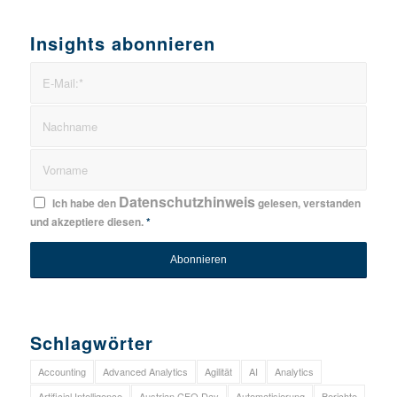
Insights abonnieren
Datenschutzhinweis
Ich habe den
gelesen, verstanden
und akzeptiere diesen.
*
Schlagwörter
Accounting
Advanced Analytics
Agilität
AI
Analytics
Artificial Intelligence
Austrian CFO Day
Automatisierung
Berichte