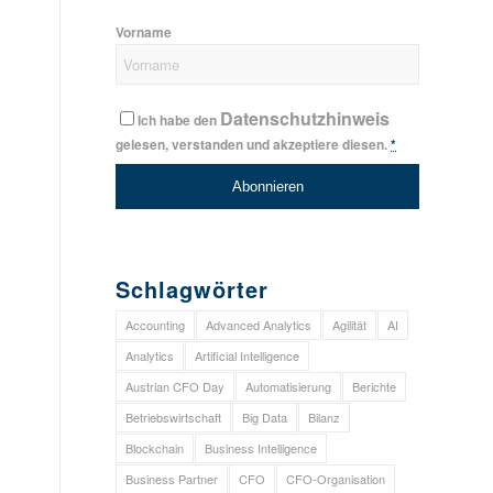
Vorname
Datenschutzhinweis
Ich habe den
gelesen, verstanden und akzeptiere diesen.
*
Schlagwörter
Accounting
Advanced Analytics
Agilität
AI
Analytics
Artificial Intelligence
Austrian CFO Day
Automatisierung
Berichte
Betriebswirtschaft
Big Data
Bilanz
Blockchain
Business Intelligence
Business Partner
CFO
CFO-Organisation