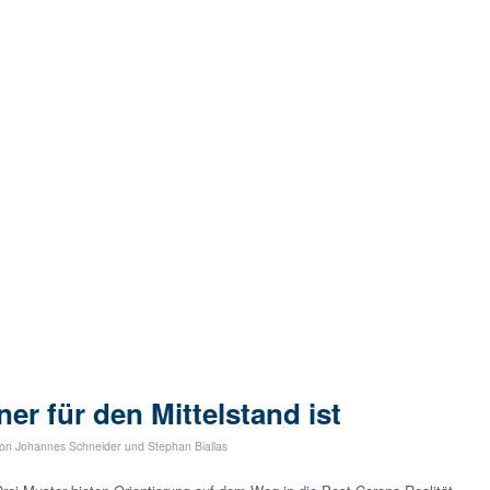
r für den Mittelstand ist
von
Johannes Schneider
und
Stephan Biallas