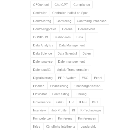
CFOaktuell
ChatGPT
Compliance
Controller
Controller Institut on Spot
Controllertag
Controlling
Controlling-Prozesse
Controllingpraxis
Corona
Coronavirus
COVID-19
Dashboards
Data
Data Analytics
Data Management
Data Science
Data Scientist
Daten
Datenanalyse
Datenmanagement
Datenqualität
digitale Transformation
Digitalisierung
ERP-System
ESG
Excel
Finance
Finanzierung
Finanzorganisation
Flexibilität
Forecasting
Führung
Governance
GRC
HR
IFRS
IGC
Interview
Job Profile
KI
KI-Technologie
Kompetenzen
Konferenz
Konferenzen
Krise
Künstliche Intelligenz
Leadership