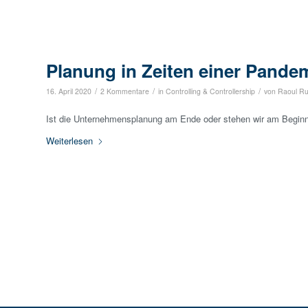
Planung in Zeiten einer Pande
/
/
/
16. April 2020
2 Kommentare
in
Controlling & Controllership
von
Raoul Ru
Ist die Unternehmensplanung am Ende oder stehen wir am Beginn
Weiterlesen