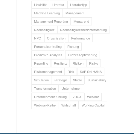
Liquidität
Literatur
Literaturtipp
Machine Learning
Management
Management Reporting
Megatrend
Nachhaltigkeit
Nachhaltigkeitsberichterstattung
NPO
Organisation
Performance
Personalcontrolling
Planung
Predictive Analytics
Prozessoptimierung
Reporting
Resilienz
Risiken
Risiko
Risikomanagement
Risk
SAP S/4 HANA
Simulation
Strategie
Studie
Sustainability
Transformation
Unternehmen
Unternehmensführung
VUCA
Webinar
Webinar-Reihe
Wirtschaft
Working Capital