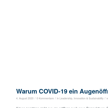
Warum COVID-19 ein Augenöffne
/
/
/
4. August 2020
0 Kommentare
in
Leadership, Innovation & Sustainability