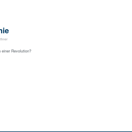
mie
thner
 einer Revolution?