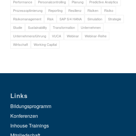
Performance
Personalcontrolling
Planung
Predictive Analytics
Prozessoptimierung
Reporting
Resilienz
Risiken
Risiko
Risikomanagement
Risk
SAP S/4 HANA
Simulation
Strategie
Studie
Sustainability
Transformation
Unternehmen
Unternehmensführung
VUCA
Webinar
Webinar-Reihe
Wirtschaft
Working Capital
Links
Bildungsprogramm
Konferenzen
Inhouse Trainings
Mitgliedschaft