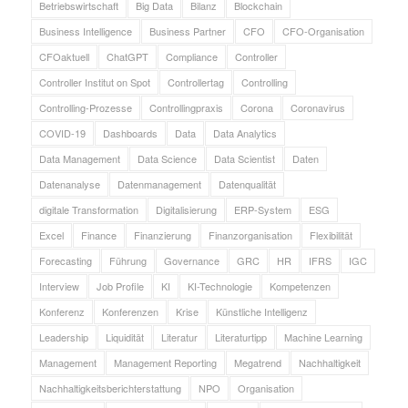
Betriebswirtschaft
Big Data
Bilanz
Blockchain
Business Intelligence
Business Partner
CFO
CFO-Organisation
CFOaktuell
ChatGPT
Compliance
Controller
Controller Institut on Spot
Controllertag
Controlling
Controlling-Prozesse
Controllingpraxis
Corona
Coronavirus
COVID-19
Dashboards
Data
Data Analytics
Data Management
Data Science
Data Scientist
Daten
Datenanalyse
Datenmanagement
Datenqualität
digitale Transformation
Digitalisierung
ERP-System
ESG
Excel
Finance
Finanzierung
Finanzorganisation
Flexibilität
Forecasting
Führung
Governance
GRC
HR
IFRS
IGC
Interview
Job Profile
KI
KI-Technologie
Kompetenzen
Konferenz
Konferenzen
Krise
Künstliche Intelligenz
Leadership
Liquidität
Literatur
Literaturtipp
Machine Learning
Management
Management Reporting
Megatrend
Nachhaltigkeit
Nachhaltigkeitsberichterstattung
NPO
Organisation