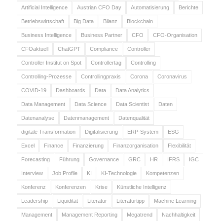
Artificial Intelligence
Austrian CFO Day
Automatisierung
Berichte
Betriebswirtschaft
Big Data
Bilanz
Blockchain
Business Intelligence
Business Partner
CFO
CFO-Organisation
CFOaktuell
ChatGPT
Compliance
Controller
Controller Institut on Spot
Controllertag
Controlling
Controlling-Prozesse
Controllingpraxis
Corona
Coronavirus
COVID-19
Dashboards
Data
Data Analytics
Data Management
Data Science
Data Scientist
Daten
Datenanalyse
Datenmanagement
Datenqualität
digitale Transformation
Digitalisierung
ERP-System
ESG
Excel
Finance
Finanzierung
Finanzorganisation
Flexibilität
Forecasting
Führung
Governance
GRC
HR
IFRS
IGC
Interview
Job Profile
KI
KI-Technologie
Kompetenzen
Konferenz
Konferenzen
Krise
Künstliche Intelligenz
Leadership
Liquidität
Literatur
Literaturtipp
Machine Learning
Management
Management Reporting
Megatrend
Nachhaltigkeit