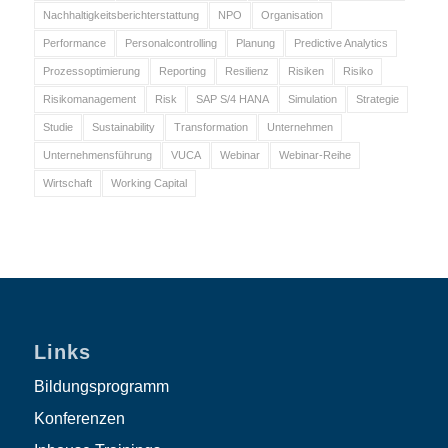
Nachhaltigkeitsberichterstattung
NPO
Organisation
Performance
Personalcontrolling
Planung
Predictive Analytics
Prozessoptimierung
Reporting
Resilienz
Risiken
Risiko
Risikomanagement
Risk
SAP S/4 HANA
Simulation
Strategie
Studie
Sustainability
Transformation
Unternehmen
Unternehmensführung
VUCA
Webinar
Webinar-Reihe
Wirtschaft
Working Capital
Links
Bildungsprogramm
Konferenzen