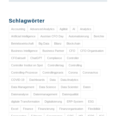
Schlagwörter
Accounting
Advanced Analytics
Agilität
AI
Analytics
Artificial Intelligence
Austrian CFO Day
Automatisierung
Berichte
Betriebswirtschaft
Big Data
Bilanz
Blockchain
Business Intelligence
Business Partner
CFO
CFO-Organisation
CFOaktuell
ChatGPT
Compliance
Controller
Controller Institut on Spot
Controllertag
Controlling
Controlling-Prozesse
Controllingpraxis
Corona
Coronavirus
COVID-19
Dashboards
Data
Data Analytics
Data Management
Data Science
Data Scientist
Daten
Datenanalyse
Datenmanagement
Datenqualität
digitale Transformation
Digitalisierung
ERP-System
ESG
Excel
Finance
Finanzierung
Finanzorganisation
Flexibilität
Forecasting
Führung
Governance
GRC
HR
IFRS
IGC