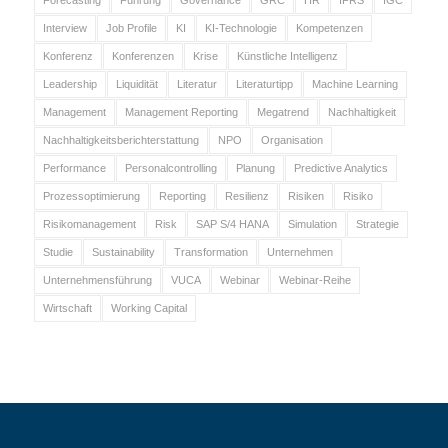
Interview
Job Profile
KI
KI-Technologie
Kompetenzen
Konferenz
Konferenzen
Krise
Künstliche Intelligenz
Leadership
Liquidität
Literatur
Literaturtipp
Machine Learning
Management
Management Reporting
Megatrend
Nachhaltigkeit
Nachhaltigkeitsberichterstattung
NPO
Organisation
Performance
Personalcontrolling
Planung
Predictive Analytics
Prozessoptimierung
Reporting
Resilienz
Risiken
Risiko
Risikomanagement
Risk
SAP S/4 HANA
Simulation
Strategie
Studie
Sustainability
Transformation
Unternehmen
Unternehmensführung
VUCA
Webinar
Webinar-Reihe
Wirtschaft
Working Capital