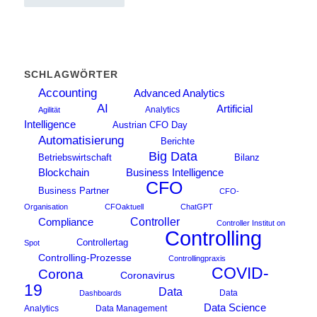
SCHLAGWÖRTER
Accounting
Advanced Analytics
AI
Artificial
Analytics
Agilität
Intelligence
Austrian CFO Day
Automatisierung
Berichte
Big Data
Betriebswirtschaft
Bilanz
Blockchain
Business Intelligence
CFO
Business Partner
CFO-
Organisation
CFOaktuell
ChatGPT
Compliance
Controller
Controller Institut on
Controlling
Controllertag
Spot
Controlling-Prozesse
Controllingpraxis
COVID-
Corona
Coronavirus
19
Data
Data
Dashboards
Data Science
Analytics
Data Management