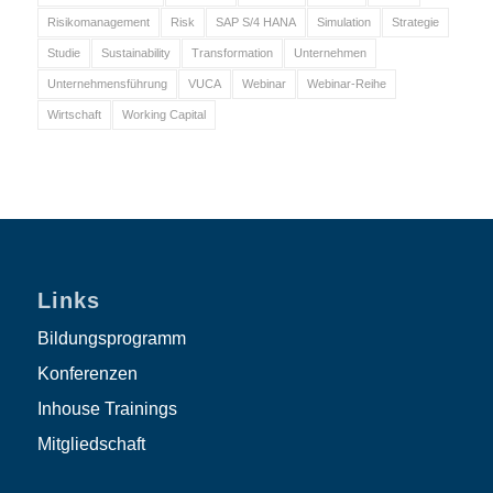
Risikomanagement
Risk
SAP S/4 HANA
Simulation
Strategie
Studie
Sustainability
Transformation
Unternehmen
Unternehmensführung
VUCA
Webinar
Webinar-Reihe
Wirtschaft
Working Capital
Links
Bildungsprogramm
Konferenzen
Inhouse Trainings
Mitgliedschaft