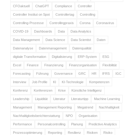
CFOaktuell
ChatGPT
Compliance
Controller
Controller Institut on Spot
Controllertag
Controlling
Controlling-Prozesse
Controllingpraxis
Corona
Coronavirus
COVID-19
Dashboards
Data
Data Analytics
Data Management
Data Science
Data Scientist
Daten
Datenanalyse
Datenmanagement
Datenqualität
digitale Transformation
Digitalisierung
ERP-System
ESG
Excel
Finance
Finanzierung
Finanzorganisation
Flexibilität
Forecasting
Führung
Governance
GRC
HR
IFRS
IGC
Interview
Job Profile
KI
KI-Technologie
Kompetenzen
Konferenz
Konferenzen
Krise
Künstliche Intelligenz
Leadership
Liquidität
Literatur
Literaturtipp
Machine Learning
Management
Management Reporting
Megatrend
Nachhaltigkeit
Nachhaltigkeitsberichterstattung
NPO
Organisation
Performance
Personalcontrolling
Planung
Predictive Analytics
Prozessoptimierung
Reporting
Resilienz
Risiken
Risiko