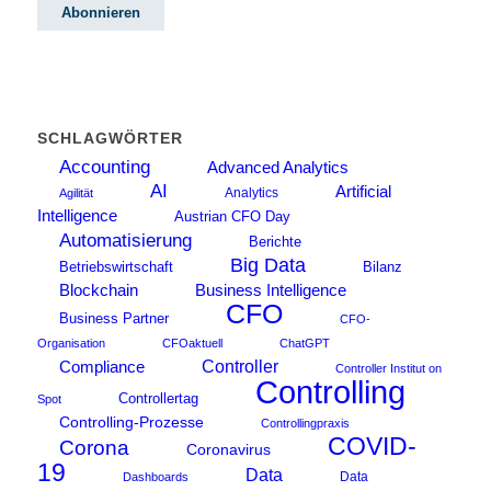
SCHLAGWÖRTER
Accounting
Advanced Analytics
AI
Artificial
Analytics
Agilität
Intelligence
Austrian CFO Day
Automatisierung
Berichte
Big Data
Betriebswirtschaft
Bilanz
Blockchain
Business Intelligence
CFO
Business Partner
CFO-
Organisation
CFOaktuell
ChatGPT
Compliance
Controller
Controller Institut on
Controlling
Controllertag
Spot
Controlling-Prozesse
Controllingpraxis
COVID-
Corona
Coronavirus
19
Data
Data
Dashboards