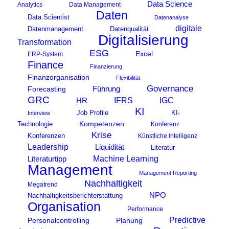
Data Science
Analytics
Data Management
Daten
Data Scientist
Datenanalyse
digitale
Datenmanagement
Datenqualität
Digitalisierung
Transformation
ESG
Excel
ERP-System
Finance
Finanzierung
Finanzorganisation
Flexibilität
Governance
Führung
Forecasting
GRC
IFRS
HR
IGC
KI
KI-
Job Profile
Interview
Kompetenzen
Technologie
Konferenz
Krise
Konferenzen
Künstliche Intelligenz
Leadership
Liquidität
Literatur
Machine Learning
Literaturtipp
Management
Management Reporting
Nachhaltigkeit
Megatrend
NPO
Nachhaltigkeitsberichterstattung
Organisation
Performance
Predictive
Personalcontrolling
Planung