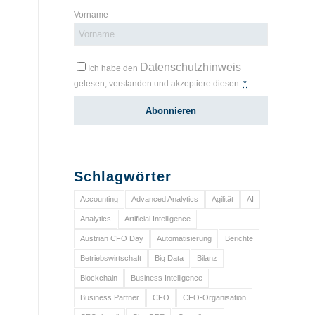
Vorname
Datenschutzhinweis
Ich habe den
gelesen, verstanden und akzeptiere diesen.
*
Schlagwörter
Accounting
Advanced Analytics
Agilität
AI
Analytics
Artificial Intelligence
Austrian CFO Day
Automatisierung
Berichte
Betriebswirtschaft
Big Data
Bilanz
Blockchain
Business Intelligence
Business Partner
CFO
CFO-Organisation