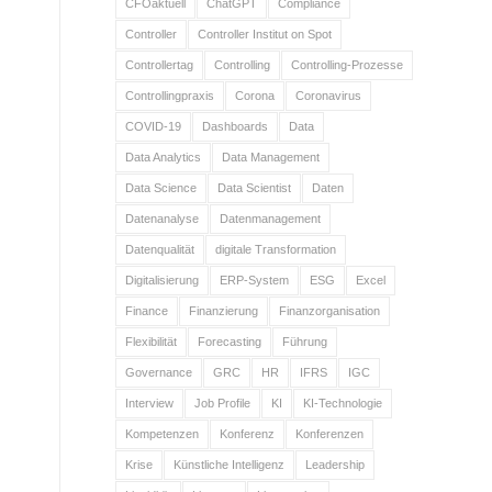
CFOaktuell
ChatGPT
Compliance
Controller
Controller Institut on Spot
Controllertag
Controlling
Controlling-Prozesse
Controllingpraxis
Corona
Coronavirus
COVID-19
Dashboards
Data
Data Analytics
Data Management
Data Science
Data Scientist
Daten
Datenanalyse
Datenmanagement
Datenqualität
digitale Transformation
Digitalisierung
ERP-System
ESG
Excel
Finance
Finanzierung
Finanzorganisation
Flexibilität
Forecasting
Führung
Governance
GRC
HR
IFRS
IGC
Interview
Job Profile
KI
KI-Technologie
Kompetenzen
Konferenz
Konferenzen
Krise
Künstliche Intelligenz
Leadership