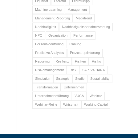
Liquidität
Literatur
Literaturtipp
Machine Learning
Management
Management Reporting
Megatrend
Nachhaltigkeit
Nachhaltigkeitsberichterstattung
NPO
Organisation
Performance
Personalcontrolling
Planung
Predictive Analytics
Prozessoptimierung
Reporting
Resilienz
Risiken
Risiko
Risikomanagement
Risk
SAP S/4 HANA
Simulation
Strategie
Studie
Sustainability
Transformation
Unternehmen
Unternehmensführung
VUCA
Webinar
Webinar-Reihe
Wirtschaft
Working Capital