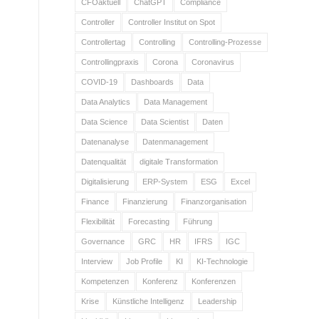
CFOaktuell
ChatGPT
Compliance
Controller
Controller Institut on Spot
Controllertag
Controlling
Controlling-Prozesse
Controllingpraxis
Corona
Coronavirus
COVID-19
Dashboards
Data
Data Analytics
Data Management
Data Science
Data Scientist
Daten
Datenanalyse
Datenmanagement
Datenqualität
digitale Transformation
Digitalisierung
ERP-System
ESG
Excel
Finance
Finanzierung
Finanzorganisation
Flexibilität
Forecasting
Führung
Governance
GRC
HR
IFRS
IGC
Interview
Job Profile
KI
KI-Technologie
Kompetenzen
Konferenz
Konferenzen
Krise
Künstliche Intelligenz
Leadership