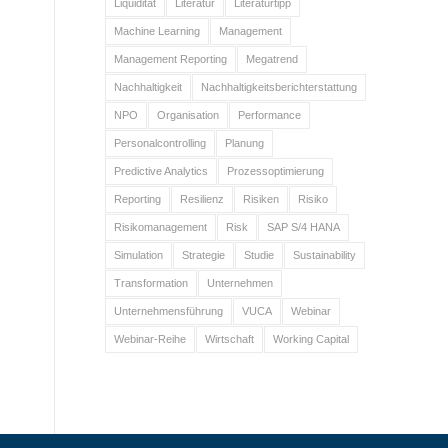
Liquidität
Literatur
Literaturtipp
Machine Learning
Management
Management Reporting
Megatrend
Nachhaltigkeit
Nachhaltigkeitsberichterstattung
NPO
Organisation
Performance
Personalcontrolling
Planung
Predictive Analytics
Prozessoptimierung
Reporting
Resilienz
Risiken
Risiko
Risikomanagement
Risk
SAP S/4 HANA
Simulation
Strategie
Studie
Sustainability
Transformation
Unternehmen
Unternehmensführung
VUCA
Webinar
Webinar-Reihe
Wirtschaft
Working Capital