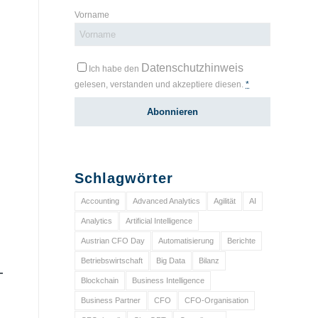
Vorname
Datenschutzhinweis
Ich habe den
gelesen, verstanden und akzeptiere diesen.
*
Schlagwörter
Accounting
Advanced Analytics
Agilität
AI
Analytics
Artificial Intelligence
Austrian CFO Day
Automatisierung
Berichte
Betriebswirtschaft
Big Data
Bilanz
Blockchain
Business Intelligence
Business Partner
CFO
CFO-Organisation