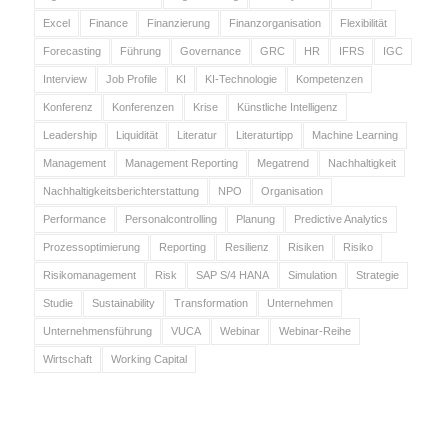
Excel
Finance
Finanzierung
Finanzorganisation
Flexibilität
Forecasting
Führung
Governance
GRC
HR
IFRS
IGC
Interview
Job Profile
KI
KI-Technologie
Kompetenzen
Konferenz
Konferenzen
Krise
Künstliche Intelligenz
Leadership
Liquidität
Literatur
Literaturtipp
Machine Learning
Management
Management Reporting
Megatrend
Nachhaltigkeit
Nachhaltigkeitsberichterstattung
NPO
Organisation
Performance
Personalcontrolling
Planung
Predictive Analytics
Prozessoptimierung
Reporting
Resilienz
Risiken
Risiko
Risikomanagement
Risk
SAP S/4 HANA
Simulation
Strategie
Studie
Sustainability
Transformation
Unternehmen
Unternehmensführung
VUCA
Webinar
Webinar-Reihe
Wirtschaft
Working Capital