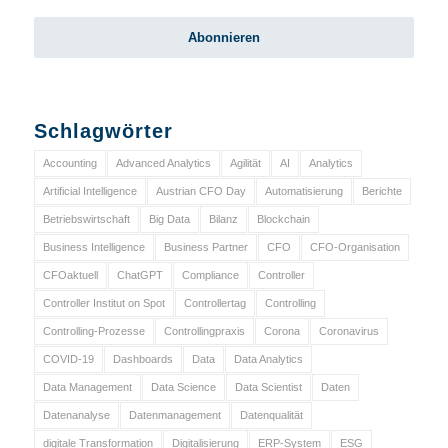
Schlagwörter
Accounting
Advanced Analytics
Agilität
AI
Analytics
Artificial Intelligence
Austrian CFO Day
Automatisierung
Berichte
Betriebswirtschaft
Big Data
Bilanz
Blockchain
Business Intelligence
Business Partner
CFO
CFO-Organisation
CFOaktuell
ChatGPT
Compliance
Controller
Controller Institut on Spot
Controllertag
Controlling
Controlling-Prozesse
Controllingpraxis
Corona
Coronavirus
COVID-19
Dashboards
Data
Data Analytics
Data Management
Data Science
Data Scientist
Daten
Datenanalyse
Datenmanagement
Datenqualität
digitale Transformation
Digitalisierung
ERP-System
ESG