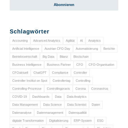
Schlagwörter
Accounting
Advanced Analytics
Agilität
AI
Analytics
Artificial Intelligence
Austrian CFO Day
Automatisierung
Berichte
Betriebswirtschaft
Big Data
Bilanz
Blockchain
Business Intelligence
Business Partner
CFO
CFO-Organisation
CFOaktuell
ChatGPT
Compliance
Controller
Controller Institut on Spot
Controllertag
Controlling
Controlling-Prozesse
Controllingpraxis
Corona
Coronavirus
COVID-19
Dashboards
Data
Data Analytics
Data Management
Data Science
Data Scientist
Daten
Datenanalyse
Datenmanagement
Datenqualität
digitale Transformation
Digitalisierung
ERP-System
ESG