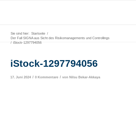
Sie sind hier:
Startseite
/
Der Fall SIGNA aus Sicht des Risikomanagements und Controllings
/
iStock-1297794056
iStock-1297794056
/
/
17. Juni 2024
0 Kommentare
von
Nilsu Bekar-Akkaya