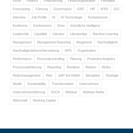
Excel
Finance
Finanzierung
Finanzorganisation
Flexibilität
Forecasting
Führung
Governance
GRC
HR
IFRS
IGC
Interview
Job Profile
KI
KI-Technologie
Kompetenzen
Konferenz
Konferenzen
Krise
Künstliche Intelligenz
Leadership
Liquidität
Literatur
Literaturtipp
Machine Learning
Management
Management Reporting
Megatrend
Nachhaltigkeit
Nachhaltigkeitsberichterstattung
NPO
Organisation
Performance
Personalcontrolling
Planung
Predictive Analytics
Prozessoptimierung
Reporting
Resilienz
Risiken
Risiko
Risikomanagement
Risk
SAP S/4 HANA
Simulation
Strategie
Studie
Sustainability
Transformation
Unternehmen
Unternehmensführung
VUCA
Webinar
Webinar-Reihe
Wirtschaft
Working Capital