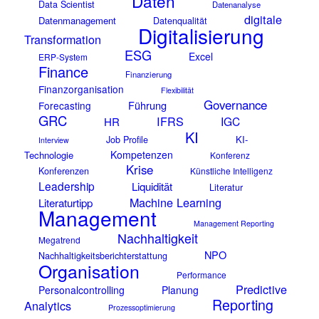
Daten
Data Scientist
Datenanalyse
digitale
Datenmanagement
Datenqualität
Digitalisierung
Transformation
ESG
Excel
ERP-System
Finance
Finanzierung
Finanzorganisation
Flexibilität
Governance
Führung
Forecasting
GRC
IFRS
IGC
HR
KI
KI-
Job Profile
Interview
Kompetenzen
Technologie
Konferenz
Krise
Konferenzen
Künstliche Intelligenz
Leadership
Liquidität
Literatur
Machine Learning
Literaturtipp
Management
Management Reporting
Nachhaltigkeit
Megatrend
NPO
Nachhaltigkeitsberichterstattung
Organisation
Performance
Predictive
Personalcontrolling
Planung
Reporting
Analytics
Prozessoptimierung