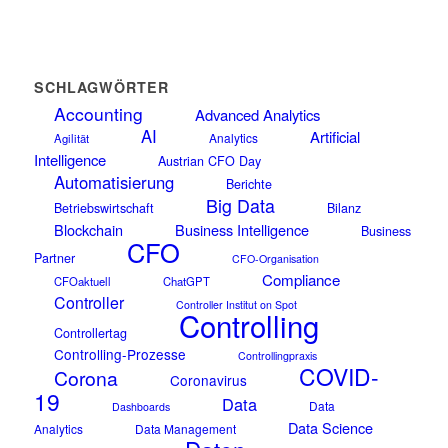
SCHLAGWÖRTER
Accounting
Advanced Analytics
AI
Artificial
Analytics
Agilität
Intelligence
Austrian CFO Day
Automatisierung
Berichte
Big Data
Betriebswirtschaft
Bilanz
Blockchain
Business Intelligence
Business
CFO
Partner
CFO-Organisation
Compliance
CFOaktuell
ChatGPT
Controller
Controller Institut on Spot
Controlling
Controllertag
Controlling-Prozesse
Controllingpraxis
COVID-
Corona
Coronavirus
19
Data
Data
Dashboards
Data Science
Analytics
Data Management