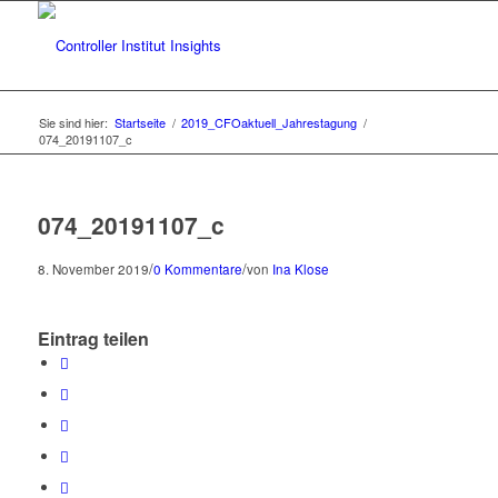
Sie sind hier:
Startseite
/
2019_CFOaktuell_Jahrestagung
/
074_20191107_c
074_20191107_c
/
/
8. November 2019
0 Kommentare
von
Ina Klose
Eintrag teilen